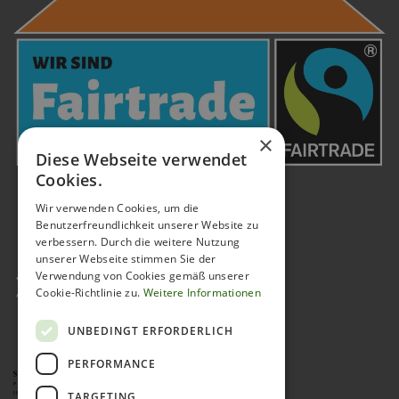
×
Diese Webseite verwendet
Cookies.
Wir verwenden Cookies, um die
Benutzerfreundlichkeit unserer Website zu
verbessern. Durch die weitere Nutzung
unserer Webseite stimmen Sie der
Verwendung von Cookies gemäß unserer
Cookie-Richtlinie zu.
Weitere Informationen
UNBEDINGT ERFORDERLICH
PERFORMANCE
TARGETING