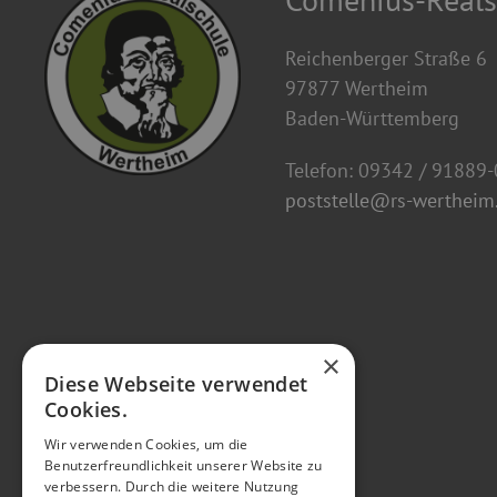
Reichenberger Straße 6
97877 Wertheim
Baden-Württemberg
Telefon: 09342 / 91889-
poststelle@rs-wertheim.
×
Diese Webseite verwendet
Cookies.
Wir verwenden Cookies, um die
Benutzerfreundlichkeit unserer Website zu
verbessern. Durch die weitere Nutzung