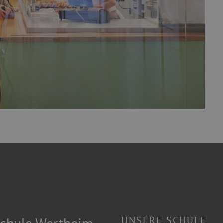
chule Wertheim
UNSERE SCHULE