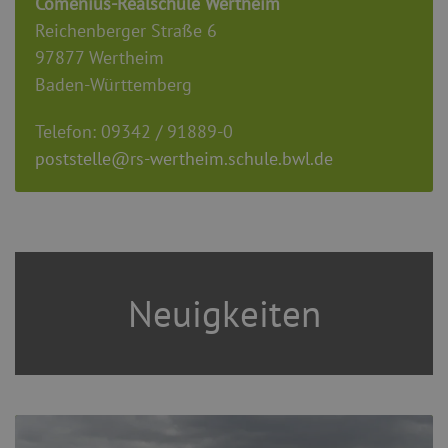
Comenius-Realschule Wertheim
Reichenberger Straße 6
97877 Wertheim
Baden-Württemberg
Telefon: 09342 / 91889-0
poststelle@rs-wertheim.schule.bwl.de
Neuigkeiten