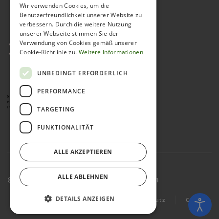
Wir verwenden Cookies, um die
Benutzerfreundlichkeit unserer Website zu
verbessern. Durch die weitere Nutzung
unserer Webseite stimmen Sie der
Verwendung von Cookies gemäß unserer
Cookie-Richtlinie zu.
Weitere Informationen
UNBEDINGT ERFORDERLICH
PERFORMANCE
TARGETING
FUNKTIONALITÄT
ALLE AKZEPTIEREN
ALLE ABLEHNEN
© 2023 Comenius-Realschule Wertheim
DETAILS ANZEIGEN
Kontakt
Impressum
Datenschutz
Cookies